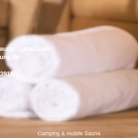
sauna@gmail.com
una.de
03916
Camping & mobile Sauna