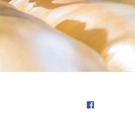
Camping & mobile Sauna
015257253595
Impressum
Datenschutzerklärung