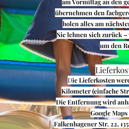
am Vormittag an den g
übernehmen den fachger
holen alles am nächste
Sie lehnen sich zurück 
um den Re
Lieferkos
D
ie Lieferkosten wer
Kilometer (einfache Str
Die Entfernung wird anh
Google Maps 
Falkenhagener Str. 22, 135