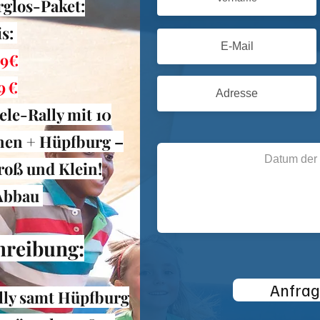
glos-Paket:
is:
99€
9 €
ele-Rally mit 10
nen + Hüpfburg –
roß und Klein!
Abbau
hreibung:
Anfrag
ally samt Hüpfburg