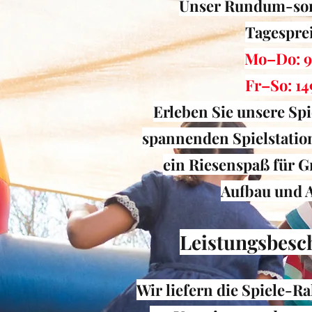
Unser Rundum-sor
Tagespre
Mo–Do: 
Fr–So: 14
Erleben Sie unsere Spi
spannenden Spielstatio
ein Riesenspaß für G
Aufbau und 
Leistungsbesc
Wir liefern die Spiele-R