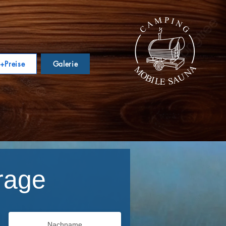
e+Preise
Galerie
rage