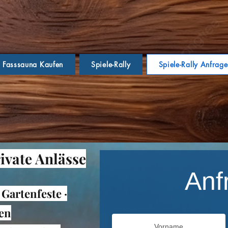
Fasssauna Kaufen
Spiele-Rally
Spiele-Rally Anfrag
rivate Anlässe
Anf
Gartenfeste ·
en