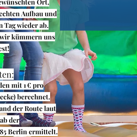
ewünschten Ort,
echten Aufbau und
n Tag wieder ab.
– wir kümmern uns
st!
ten:
den mit 1 € pro
ecke) berechnet.
and der Route laut
ab der
85 Berlin ermittelt.