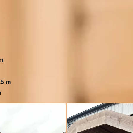
 m
15 m
m